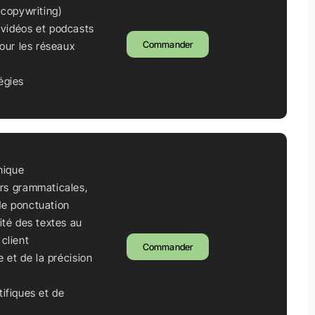
(copywriting)
 vidéos et podcasts
Commander
our les réseaux
égies
hnique
urs grammaticales,
de ponctuation
ité des textes au
client
Commander
e et de la précision
tifiques et de