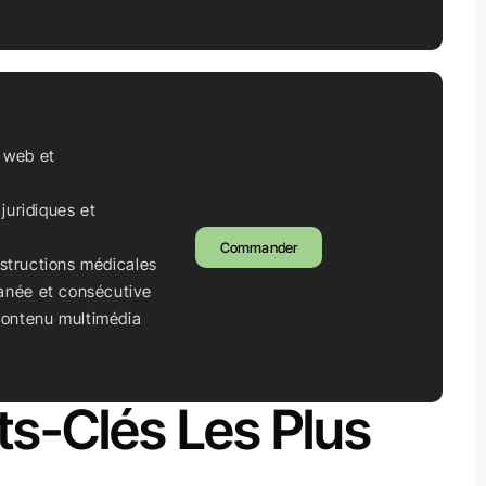
s web et
juridiques et
Commander
nstructions médicales
tanée et consécutive
contenu multimédia
ts-Clés Les Plus