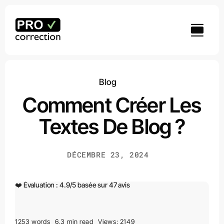
Passer
au
contenu
Blog
Comment Créer Les
Textes De Blog ?
DÉCEMBRE 23, 2024
❤️ Évaluation :
4.9
/
5
basée sur
47
avis
1253 words
6,3 min read
Views: 2149