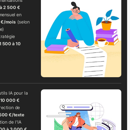
mandations
à 2 500 €
ensuel en
 €/mois
(selon
te)
tratégie
1 500 à 10
tils IA pour la
 10 000 €
rection de
500 €/texte
tion de l’IA
00 à 3 000 €