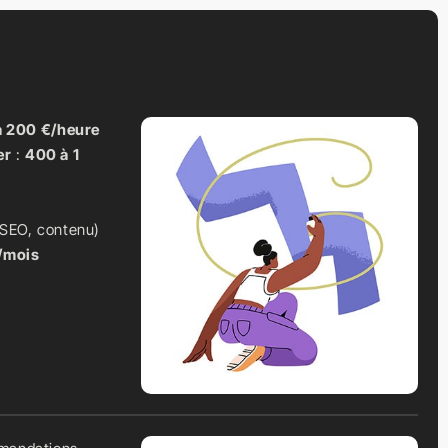
à 200 €/heure
er
:
400 à 1
SEO, contenu)
/mois