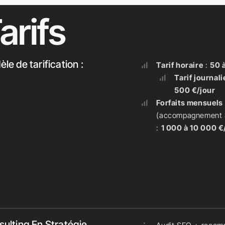
arifs
le de tarification :
Tarif horaire
:
50 
Tarif journali
500 €/jour
Forfaits mensuels
(accompagnement 
:
1 000 à 10 000 €
ulting En Stratégie