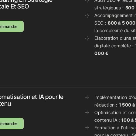
Audit SEO + recom
tale Et SEO
stratégiques :
500 
Accompagnement m
SEO :
800 à 5 000
ommander
la complexité du si
Élaboration d’une s
digitale complète :
000 €
matisation et IA pour le
Implémentation d’ou
tenu
rédaction :
1 500 à
Optimisation et cor
contenu IA :
100 à 
ommander
Formation à l’utilisa
pour le contenu :
5