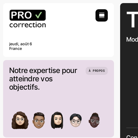
Passer
T
au
contenu
Modè
jeudi, août 6
France
Notre expertise pour
À PROPOS
atteindre vos
objectifs.
Cons