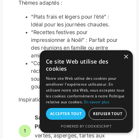
Thèmes adaptés :
“Plats frais et légers pour l’été” :
Idéal pour les journées chaudes.
“Recettes festives pour
impressionner à Noël” : Parfait pour
des réunions en famille ou entre
×
amis.
Ce site Web utilise des
“Comfort food : 5 idées pour se
cookies
réchauffer cet hiver” : Parlez de
soupes, de ragoûts, ou de desserts
Notre site Web utilise des cookies pour
améliorer l'expérience utilisateur. En
gourmands.
utilisant notre site Web, vous acceptez tous
les cookies conformément à notre Politique
Inspirations par saison :
relative aux cookies.
En savoir plus
ACCEPTER TOUT
REFUSER TOUT
Saison :
Printemps
Plats et recettes :
Salades
POWERED BY COOKIESCRIPT
1
vertes, asperges,
tartes aux