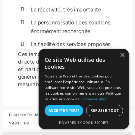
La réactivité, très importante
La personnalisation des solutions,
énormément recherchée
La fiabilité des services proposés
×
Ces témoignages sont une preuve
Ce site Web utilise des
directe de l’efficacité de notre approche
cookies
et, particulièrement, de notre capacité à
Notre site Web utilise des cookies pour
générer des résultats concrets et
améliorer l'expérience utilisateur. En
mesurables.
utilisant notre site Web, vous acceptez tous
les cookies conformément à notre Politique
relative aux cookies.
En savoir plus
ACCEPTER TOUT
REFUSER TOUT
Published On: février 24, 2025
Categories:
Blog
1546 words
POWERED BY COOKIESCRIPT
Views: 1179