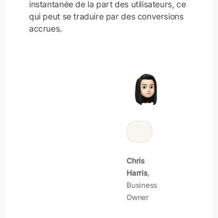
instantanée de la part des utilisateurs, ce
qui peut se traduire par des conversions
accrues.
Chris
Emily
Alex
Harris
Sem
Ronald
,
Business
Academic
Design
Owner
Researcher
Professional