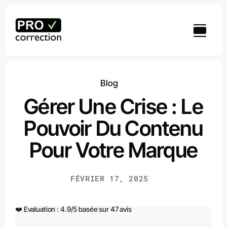
Passer
au
contenu
Blog
Gérer Une Crise : Le
Pouvoir Du Contenu
Pour Votre Marque
FÉVRIER 17, 2025
❤️ Évaluation :
4.9
/
5
basée sur
47
avis