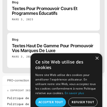
Blog
Textes Pour Promouvoir Cours Et
Programmes Éducatifs
MARS 3, 2025
Blog
Textes Haut De Gamme Pour Promouvoir
Vos Marques De Luxe
×
MARS 3, 2025
Ce site Web utilise des
cookies
Notre site Web utilise des cookies pour
améliorer l'expérience utilisateur. En
PRO-correction
JAN 12 @ 22:52
utilisant notre site Web, vous acceptez tous
les cookies conformément à notre Politique
© COPYRIGHT 2024 - 2025 • ULEJ TECH OÜ • ALL RIGHTS RESERVED
relative aux cookies.
En savoir plus
Politique de Remboursement
ACCEPTER TOUT
REFUSER TOUT
Politique de Confidentialité